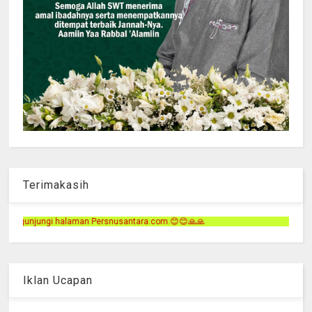
Terimakasih
usantara.com.😊😊🙏🙏
Iklan Ucapan