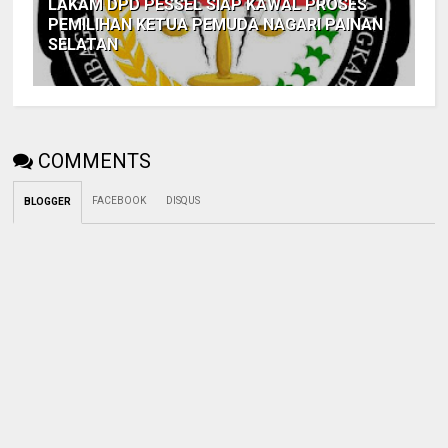
LAKAM DPD PESSEL SIAP KAWAL PROSES
PEMILIHAN KETUA PEMUDA NAGARI PAINAN
SELATAN
COMMENTS
FACEBOOK
DISQUS
BLOGGER