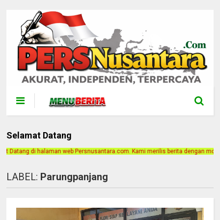
Selamat Datang
 web Persnusantara.com. Kami merilis berita dengan motto Akurat, Independen, 
LABEL:
Parungpanjang