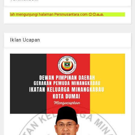
gi halaman Persnusantara.com.😊😊🙏🙏
Iklan Ucapan