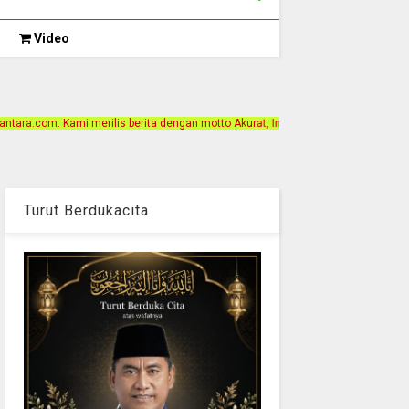
Video
rita dengan motto Akurat, Independen, Terpercaya. Alamat Kantor Jalan Bintan 
Turut Berdukacita