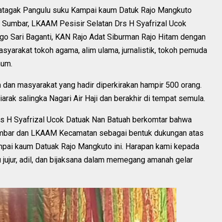
atagak Pangulu suku Kampai kaum Datuk Rajo Mangkuto
M Sumbar, LKAAM Pesisir Selatan Drs H Syafrizal Ucok
o Sari Baganti, KAN Rajo Adat Siburman Rajo Hitam dengan
syarakat tokoh agama, alim ulama, jurnalistik, tokoh pemuda
mum.
dan masyarakat yang hadir diperkirakan hampir 500 orang.
arak salingka Nagari Air Haji dan berakhir di tempat semula.
s H Syafrizal Ucok Datuak Nan Batuah berkomtar bahwa
umbar dan LKAAM Kecamatan sebagai bentuk dukungan atas
pai kaum Datuak Rajo Mangkuto ini. Harapan kami kepada
u jujur, adil, dan bijaksana dalam memegang amanah gelar