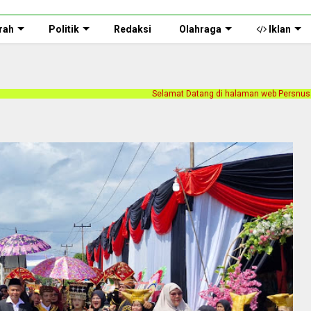
rah
Politik
Redaksi
Olahraga
Iklan
Selamat Datang di halaman web Persnusantara.com. Kami merilis be