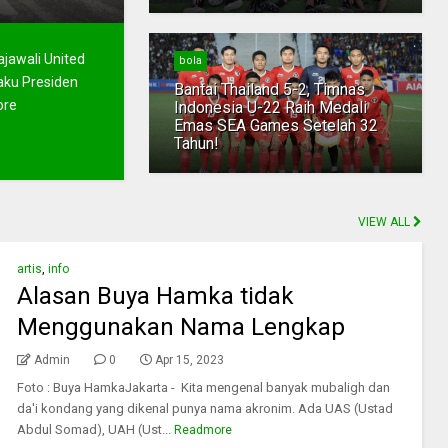
jawali United
bola
aku Presiden
Bantai Thailand 5-2, Timnas
ore
Indonesia U-22 Raih Medali
Emas SEA Games Setelah 32
Tahun!
VIEW ALL
artis
,
info
Alasan Buya Hamka tidak
Menggunakan Nama Lengkap
Admin
0
Apr 15, 2023
Foto : Buya HamkaJakarta - Kita mengenal banyak mubaligh dan
da'i kondang yang dikenal punya nama akronim. Ada UAS (Ustad
Abdul Somad), UAH (Ust...
Readmore