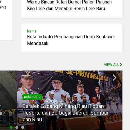
a
Warga Binaan Rutan Dumai Panen Puluhan
hing
Kilo Lele dan Menabur Benih Lele Baru
bisnis
Kota Industri Pembangunan Depo Kontainer
Mendesak
VIEW ALL
pekanbaru
r
Baralek Gadang Minang Riau Ribuan
a
Peserta dari Berbagai Daerah, Sumbar
dan Riau