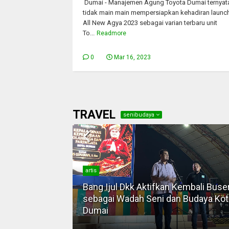
Dumai - Manajemen Agung Toyota Dumai ternyat
tidak main main mempersiapkan kehadiran launc
All New Agya 2023 sebagai varian terbaru unit
To...
Readmore
0
Mar 16, 2023
TRAVEL
senibudaya
artis
Bang Ijul Dkk Aktifkan Kembali Buse
ka Dunia
sebagai Wadah Seni dan Budaya Kot
Dumai