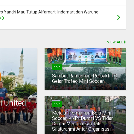
s Yandri Mau Tutup Alfamart, Indomart dan Warung
0
VIEW ALL
bola
Sambut Ramadhan, Persakti FC
Gelar Trofeo Mini Soccer
i United
bola
i
Melalui Permainan Bola Mini
Soccer, KNPI Dumai VS Tidar
Dumai Menguatkan Tali
Silaturahmi Antar Organisasi