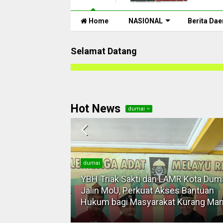
Home
NASIONAL
Berita Dae
Selamat Datang
Hot News
dumai
dumai
ai Bangun
YBH Triak Sakti dan LAMR Kota Dum
ta dan Ekonomi
Jalin MoU, Perkuat Akses Bantuan
Hukum bagi Masyarakat Kurang M