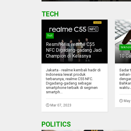
TECH
hot
Resmi Rilis, realme C55
teknol
NFC Digadang-gadang Jadi
Champion di Kelasnya
10 Ca
Jakarta - realme kembali hadir di
Sadar t
Indonesia lewat produk
sehari
terbarunya, realme C55 NFC.
dengan
Digadang-gadang sebagai
Bahkan
smartphone terbaik di segmen
waktu 
smartph...
May 
Mar 07, 2023
POLITICS