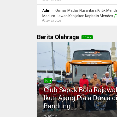
Admin:
Ormas Madas Nusantara Kritik Mende
Madura. Lawan Kebijakan Kapitalis Mendes
Jun 03, 2026
Berita Olahraga
bola
bola
Club Sepak Bola Rajawal
Ikuti Ajang Piala Dunia d
Bandung
By
Admin