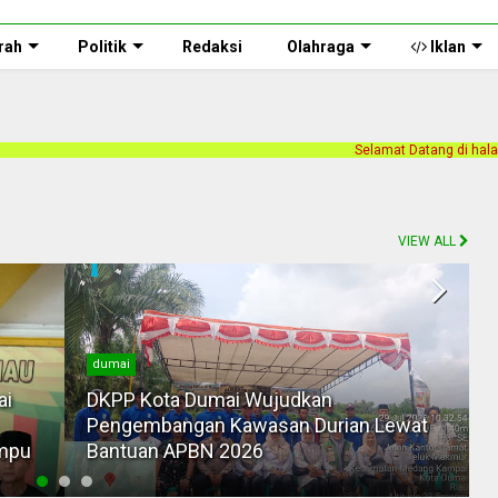
rah
Politik
Redaksi
Olahraga
Iklan
Selamat Datang di halaman web Persnusantara.com. 
VIEW ALL
dumai
ai
DKPP Kota Dumai Wujudkan
Pengembangan Kawasan Durian Lewat
ampu
Bantuan APBN 2026