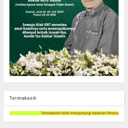
Terimakasih
rimakasih telah mengunjungi halaman Persnusantara.com.😊😊🙏🙏