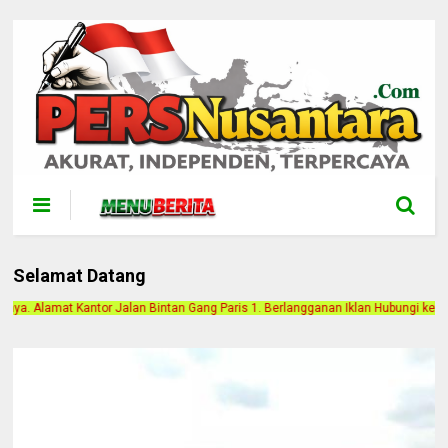
Selamat Datang
intan Gang Paris 1. Berlangganan Iklan Hubungi ke Contact Person. 0852-7158-75