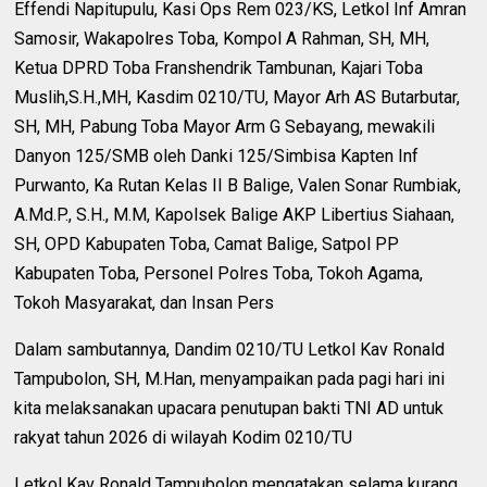
Effendi Napitupulu, Kasi Ops Rem 023/KS, Letkol Inf Amran
Samosir, Wakapolres Toba, Kompol A Rahman, SH, MH,
Ketua DPRD Toba Franshendrik Tambunan, Kajari Toba
Muslih,S.H.,MH, Kasdim 0210/TU, Mayor Arh AS Butarbutar,
SH, MH, Pabung Toba Mayor Arm G Sebayang, mewakili
Danyon 125/SMB oleh Danki 125/Simbisa Kapten Inf
Purwanto, Ka Rutan Kelas II B Balige, Valen Sonar Rumbiak,
A.Md.P., S.H., M.M, Kapolsek Balige AKP Libertius Siahaan,
SH, OPD Kabupaten Toba, Camat Balige, Satpol PP
Kabupaten Toba, Personel Polres Toba, Tokoh Agama,
Tokoh Masyarakat, dan Insan Pers
Dalam sambutannya, Dandim 0210/TU Letkol Kav Ronald
Tampubolon, SH, M.Han, menyampaikan pada pagi hari ini
kita melaksanakan upacara penutupan bakti TNI AD untuk
rakyat tahun 2026 di wilayah Kodim 0210/TU
Letkol Kav Ronald Tampubolon mengatakan selama kurang