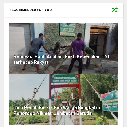
RECOMMENDED FOR YOU
Renovasi Panti Asuhan, Bukti Kepedulian TNI
terhadap Rakyat
Dulu Penuh Risiko, Kini Warga Bungkal di
Ponorogo Nikmati Jembatan Garuda