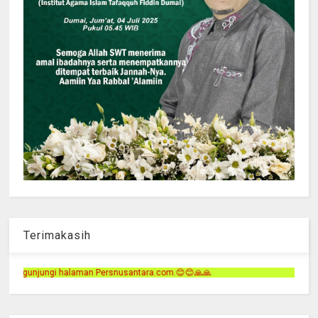
Terimakasih
usantara.com.😊😊🙏🙏