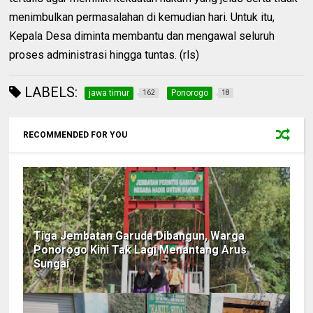
menimbulkan permasalahan di kemudian hari. Untuk itu,
Kepala Desa diminta membantu dan mengawal seluruh
proses administrasi hingga tuntas. (rls)
LABELS:
jawa timur
Ponorogo
162
18
RECOMMENDED FOR YOU
Tiga Jembatan Garuda Dibangun, Warga
Ponorogo Kini Tak Lagi Menantang Arus
Sungai