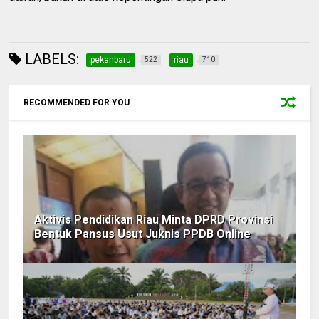
LABELS:
pekanbaru
riau
522
710
RECOMMENDED FOR YOU
Aktivis Pendidikan Riau Minta DPRD Provinsi
Bentuk Pansus Usut Juknis PPDB Online