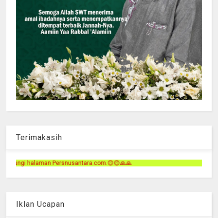
Terimakasih
ara.com.😊😊🙏🙏
Iklan Ucapan