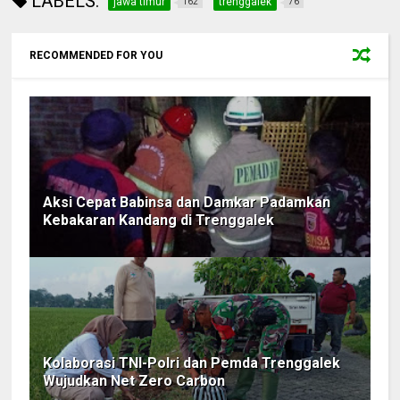
LABELS:
jawa timur
trenggalek
162
76
RECOMMENDED FOR YOU
Aksi Cepat Babinsa dan Damkar Padamkan
Kebakaran Kandang di Trenggalek
Kolaborasi TNI-Polri dan Pemda Trenggalek
Wujudkan Net Zero Carbon