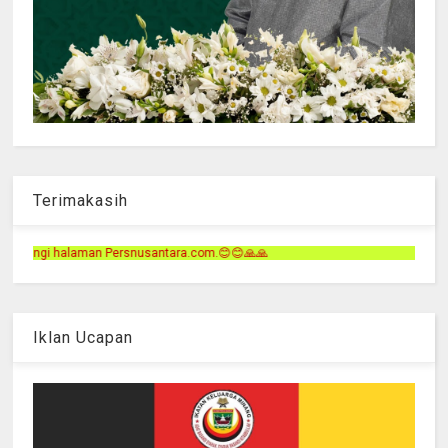
Terimakasih
tara.com.😊😊🙏🙏
Iklan Ucapan