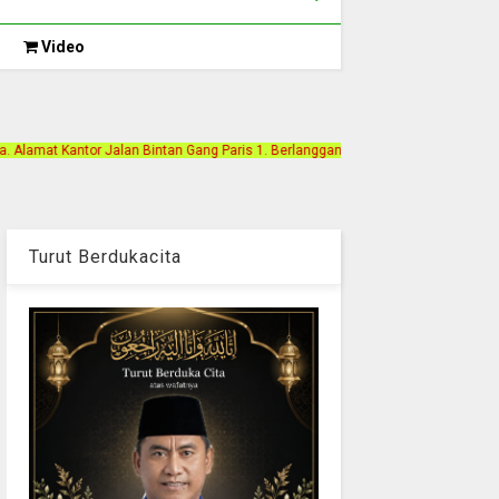
Video
tan Gang Paris 1. Berlangganan Iklan Hubungi ke Contact Person. 0852-7158-752
Turut Berdukacita