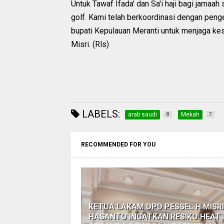
Untuk Tawaf Ifada' dan Sa'i haji bagi jamaa
golf. Kami telah berkoordinasi dengan peng
bupati Kepulauan Meranti untuk menjaga kes
Misri. (Rls)
LABELS:
arab saudi
Mekah
8
7
RECOMMENDED FOR YOU
KETUA LAKAM DPD PESSEL H MISRI
HASANTO INGATKAN RESIKO HEAT