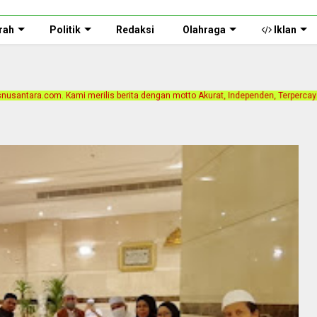
rah
Politik
Redaksi
Olahraga
Iklan
is berita dengan motto Akurat, Independen, Terpercaya. Alamat Kantor Jalan Bin