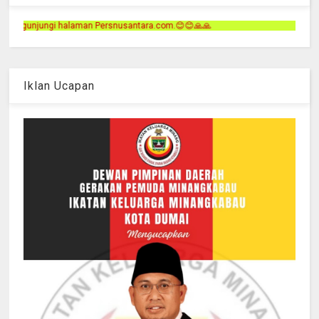
snusantara.com.😊😊🙏🙏
Iklan Ucapan