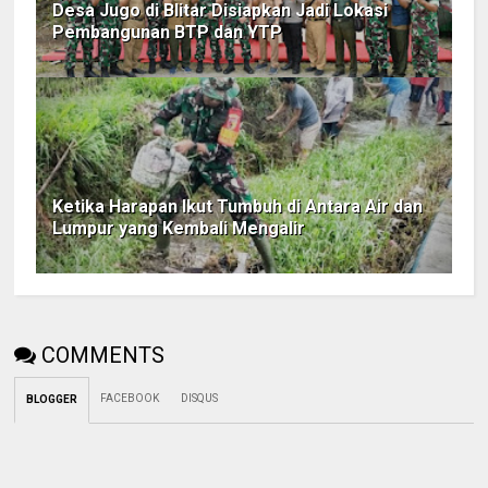
Desa Jugo di Blitar Disiapkan Jadi Lokasi
Pembangunan BTP dan YTP
Ketika Harapan Ikut Tumbuh di Antara Air dan
Lumpur yang Kembali Mengalir
COMMENTS
FACEBOOK
DISQUS
BLOGGER