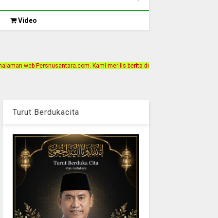
Video
ra.com. Kami merilis berita dengan motto Akurat, Independen, Terpercaya. Alam
Turut Berdukacita