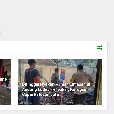
line
Ditinggal Nyekar, Rumah Limasan di
Andong Ludes Terbakar, Kerugian
Capai Ratusan Juta