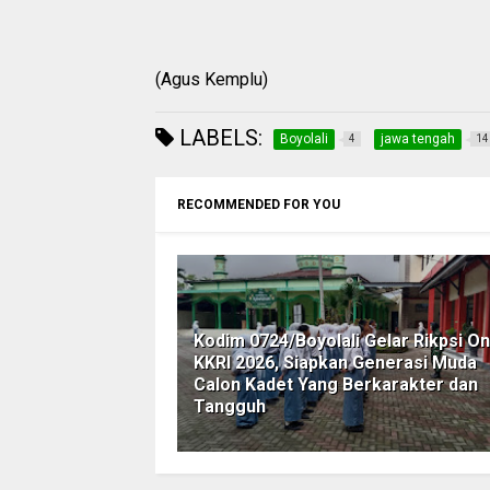
(Agus Kemplu)
LABELS:
Boyolali
jawa tengah
4
14
RECOMMENDED FOR YOU
Kodim 0724/Boyolali Gelar Rikpsi On
KKRI 2026, Siapkan Generasi Muda
Calon Kadet Yang Berkarakter dan
Tangguh