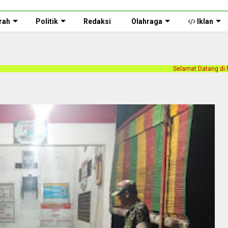
rah
Politik
Redaksi
Olahraga
Iklan
Selamat Datang di halaman web Persnusanta