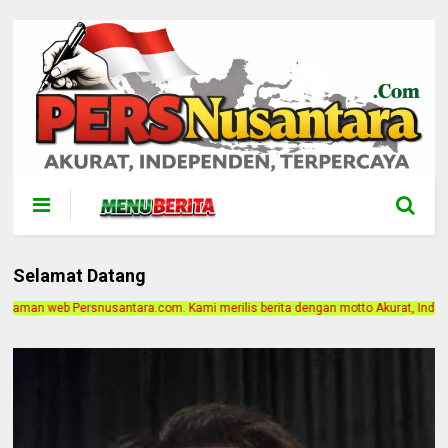
Selamat Datang
Kami merilis berita dengan motto Akurat, Independen, Terpercaya. Alamat Kanto