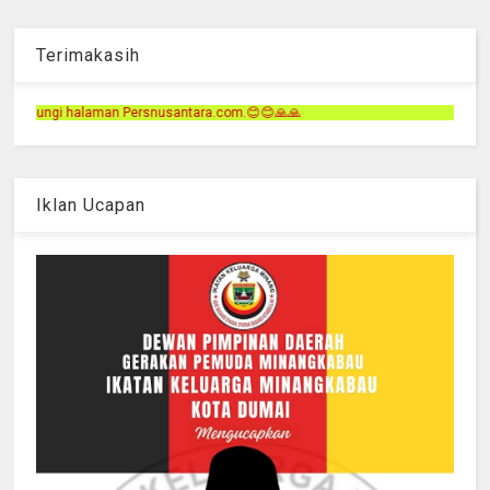
Terimakasih
tara.com.😊😊🙏🙏
Iklan Ucapan