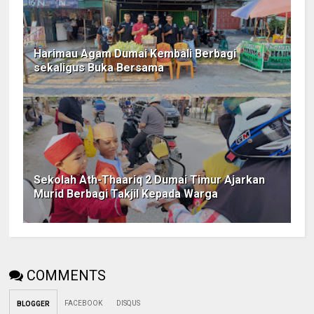
Harimau Agam Dumai Kembali Berbagi
sekaligus Buka Bersama
Sekolah Ath-Thaariq 2 Dumai Timur Ajarkan
Murid Berbagi Takjil Kepada Warga
COMMENTS
FACEBOOK
DISQUS
BLOGGER