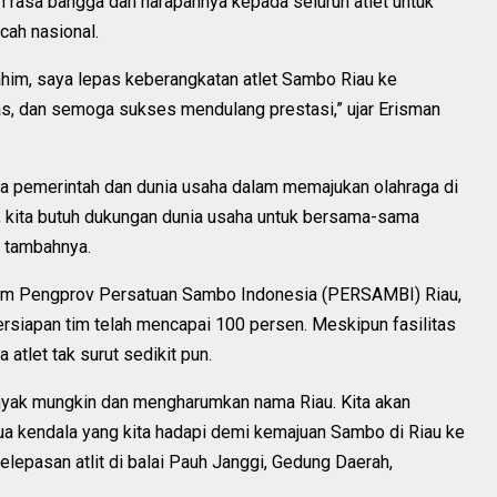
rasa bangga dan harapannya kepada seluruh atlet untuk
ah nasional.
him, saya lepas keberangkatan atlet Sambo Riau ke
tas, dan semoga sukses mendulang prestasi,” ujar Erisman
ra pemerintah dan dunia usaha dalam memajukan olahraga di
 kita butuh dukungan dunia usaha untuk bersama-sama
” tambahnya.
um Pengprov Persatuan Sambo Indonesia (PERSAMBI) Riau,
rsiapan tim telah mencapai 100 persen. Meskipun fasilitas
 atlet tak surut sedikit pun.
anyak mungkin dan mengharumkan nama Riau. Kita akan
a kendala yang kita hadapi demi kemajuan Sambo di Riau ke
lepasan atlit di balai Pauh Janggi, Gedung Daerah,