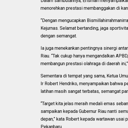
Dalam sambutannya, Erisman menyampaikan 
menorehkan prestasi membanggakan di kanc
“Dengan mengucapkan Bismillahirrahmanirra
Kejurnas. Selamat bertanding, jaga sportivi
dengan semangat.
Ia juga menekankan pentingnya sinergi anta
Riau. “Tak cukup hanya mengandalkan APBD,
membangun prestasi olahraga di daerah ini,
Sementara di tempat yang sama, Ketua Um
Ir Robert Hendriko, menyampaikan bahwa pe
latihan masih sangat terbatas, semangat para
“Target kita jelas meraih medali emas seb
sampaikan kepada Gubernur Riau nanti semu
depan,” kata Robert kepada wartawan usai pe
Pekanbaru.