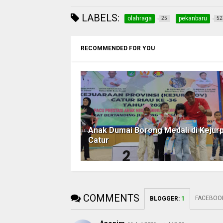
LABELS:
olahraga
pekanbaru
25
52
RECOMMENDED FOR YOU
Anak Dumai Borong Medali di Kejur
Catur
COMMENTS
FACEBOO
BLOGGER
:
1