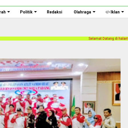
rah
Politik
Redaksi
Olahraga
Iklan
Selamat Datang di halaman web Persnusantara.com