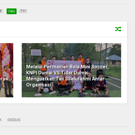
riau
3
711
Melalui Permainan Bola Mini Soccer,
KNPI Dumai VS Tidar Dumai
prov
Menguatkan Tali Silaturahmi Antar
Organisasi
K
DISQUS