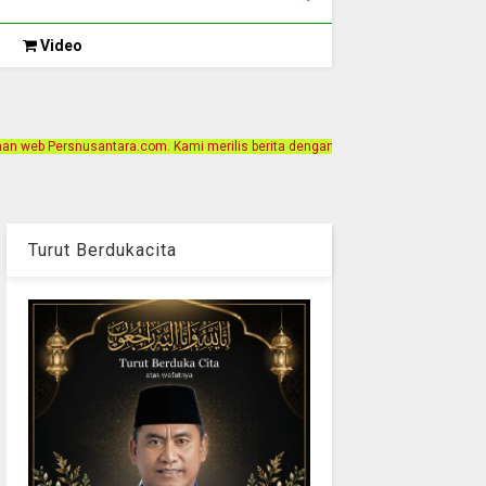
Video
. Kami merilis berita dengan motto Akurat, Independen, Terpercaya. Alamat Kan
Turut Berdukacita