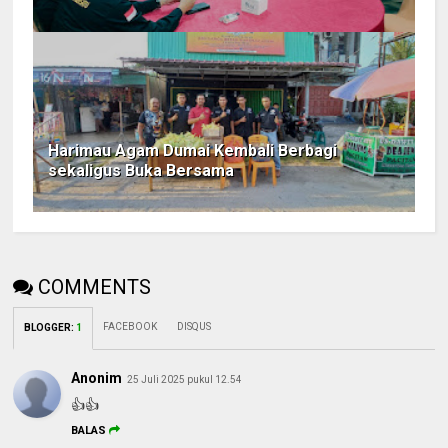
Harimau Agam Dumai Kembali Berbagi
sekaligus Buka Bersama
COMMENTS
FACEBOOK
DISQUS
BLOGGER
:
1
Anonim
25 Juli 2025 pukul 12.54
👍👍
BALAS