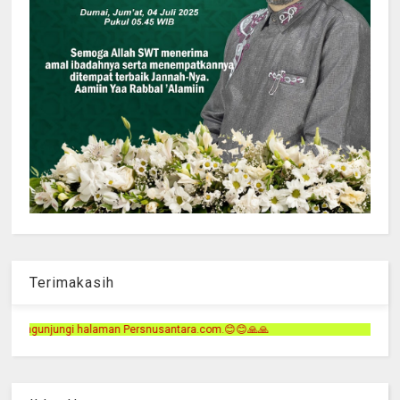
Terimakasih
rsnusantara.com.😊😊🙏🙏