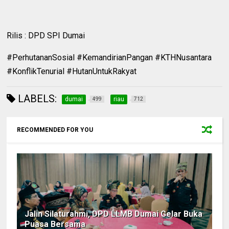
Rilis : DPD SPI Dumai
#PerhutananSosial #KemandirianPangan #KTHNusantara
#KonflikTenurial #HutanUntukRakyat
LABELS:
dumai
riau
499
712
RECOMMENDED FOR YOU
Jalin Silaturahmi, DPD LLMB Dumai Gelar Buka
Puasa Bersama