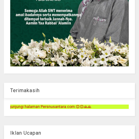
Terimakasih
snusantara.com.😊😊🙏🙏
Iklan Ucapan