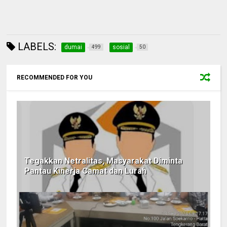
LABELS:
dumai
sosial
499
50
RECOMMENDED FOR YOU
Tegakkan Netralitas, Masyarakat Diminta
Pantau Kinerja Camat dan Lurah