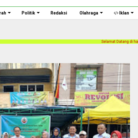
rah
Politik
Redaksi
Olahraga
Iklan
Selamat Datang di halaman web Persnusantar