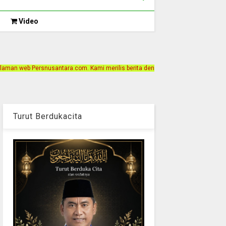
Video
a.com. Kami merilis berita dengan motto Akurat, Independen, Terpercaya. Alama
Turut Berdukacita