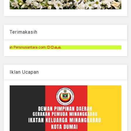
Terimakasih
Terima
Iklan Ucapan