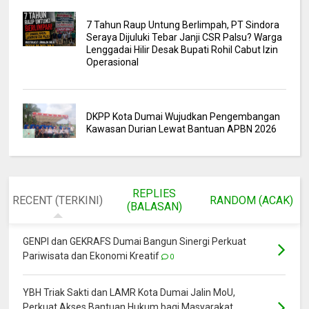
7 Tahun Raup Untung Berlimpah, PT Sindora
Seraya Dijuluki Tebar Janji CSR Palsu? Warga
Lenggadai Hilir Desak Bupati Rohil Cabut Izin
Operasional
DKPP Kota Dumai Wujudkan Pengembangan
Kawasan Durian Lewat Bantuan APBN 2026
REPLIES
RECENT (TERKINI)
RANDOM (ACAK)
(BALASAN)
GENPI dan GEKRAFS Dumai Bangun Sinergi Perkuat
Pariwisata dan Ekonomi Kreatif
0
YBH Triak Sakti dan LAMR Kota Dumai Jalin MoU,
Perkuat Akses Bantuan Hukum bagi Masyarakat