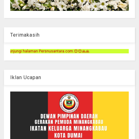
Terimakasih
usantara.com.😊😊🙏🙏
Iklan Ucapan