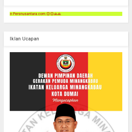
.😊😊🙏🙏
Iklan Ucapan