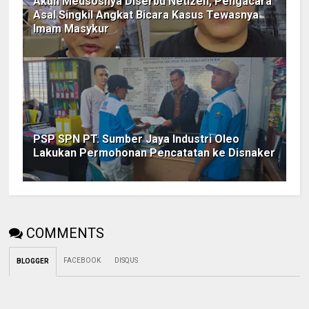
Akun Medsosnya Diserbu Netizen, Pengacara
Asal Singkil Angkat Bicara Kasus Tewasnya
Imam Masykur
PSP SPN PT. Sumber Jaya Industri Oleo
Lakukan Permohonan Pencatatan ke Disnaker
COMMENTS
FACEBOOK
DISQUS
BLOGGER