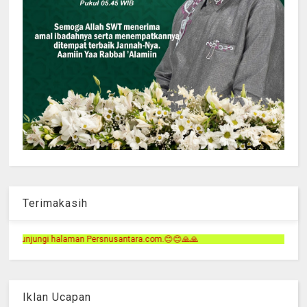
Terimakasih
usantara.com.😊😊🙏🙏
Iklan Ucapan