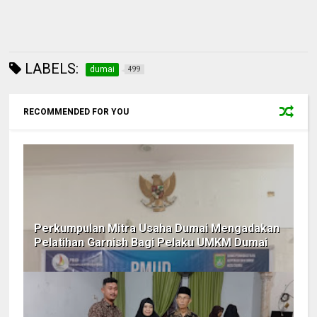
LABELS:
dumai
499
RECOMMENDED FOR YOU
Perkumpulan Mitra Usaha Dumai Mengadakan
Pelatihan Garnish Bagi Pelaku UMKM Dumai