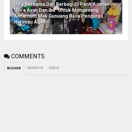
Do'a Bersama Dan Berbagi Di Panti Asuhan
"Do'a Ayah Dan Ibu" Untuk Mengenang
Almarhum Mak Gunuang Basa Pengurus
Harimau Agam
COMMENTS
FACEBOOK
DISQUS
BLOGGER