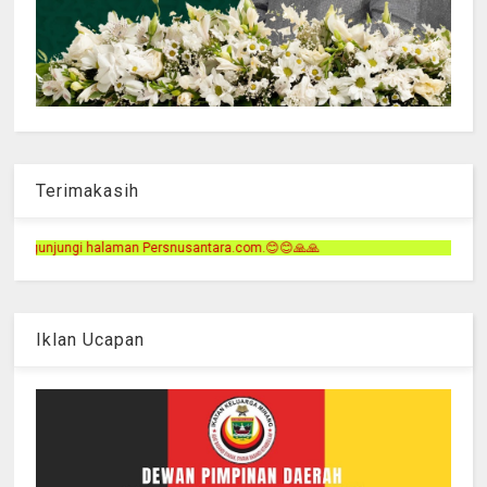
Terimakasih
snusantara.com.😊😊🙏🙏
Iklan Ucapan