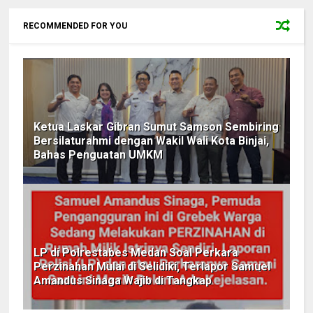
RECOMMENDED FOR YOU
Ketua Laskar Gibran Sumut Samson Sembiring
Bersilaturahmi dengan Wakil Wali Kota Binjai,
Bahas Penguatan UMKM
LP di Polrestabes Medan Soal Perkara
Perzinahan Mulai di Selidiki, Terlapor Samuel
Amandus Sinaga Wajib di Tangkap