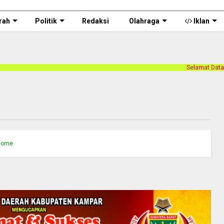
rah
Politik
Redaksi
Olahraga
Iklan
Selamat Datang di halaman web Pe
Home