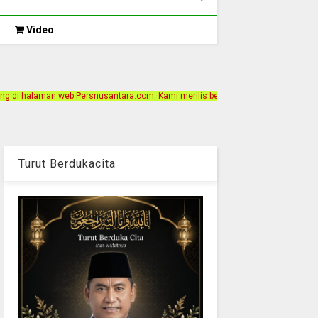
Video
rsnusantara.com. Kami merilis berita dengan motto Akurat, Independen, Terperc
Turut Berdukacita