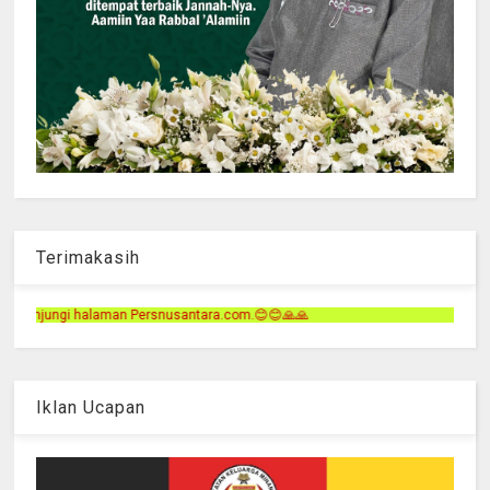
Terimakasih
tara.com.😊😊🙏🙏
Iklan Ucapan