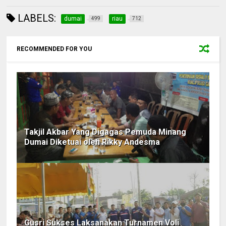
LABELS:
dumai
riau
499
712
RECOMMENDED FOR YOU
Takjil Akbar Yang Digagas Pemuda Minang
Dumai Diketuai oleh Rikky Andesma
Gusri Sukses Laksanakan Turnamen Voli