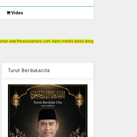
Video
m. Kami merilis berita dengan motto Akurat, Independen, Terpercaya. Alamat Ka
Turut Berdukacita