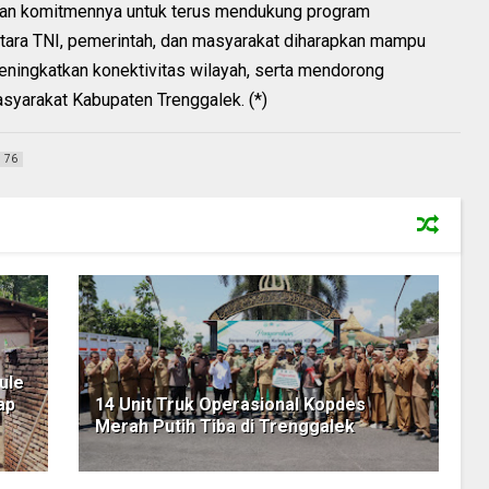
an komitmennya untuk terus mendukung program
tara TNI, pemerintah, dan masyarakat diharapkan mampu
ingkatkan konektivitas wilayah, serta mendorong
yarakat Kabupaten Trenggalek. (*)
76
ule
ap
14 Unit Truk Operasional Kopdes
Merah Putih Tiba di Trenggalek