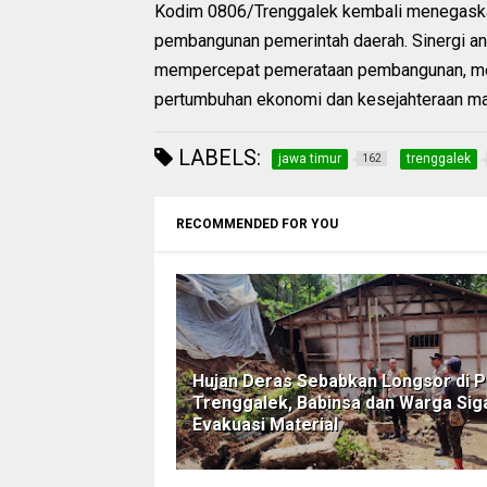
Kodim 0806/Trenggalek kembali menegask
pembangunan pemerintah daerah. Sinergi an
mempercepat pemerataan pembangunan, men
pertumbuhan ekonomi dan kesejahteraan mas
LABELS:
jawa timur
trenggalek
162
RECOMMENDED FOR YOU
Hujan Deras Sebabkan Longsor di P
Trenggalek, Babinsa dan Warga Sig
Evakuasi Material