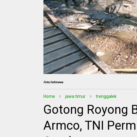
Foto/Istimewa
Home
jawa timur
trenggalek
Gotong Royong 
Armco, TNI Per