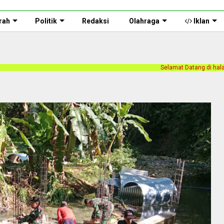
rah
Politik
Redaksi
Olahraga
Iklan
Selamat Datang di halaman web Persnusantara.co