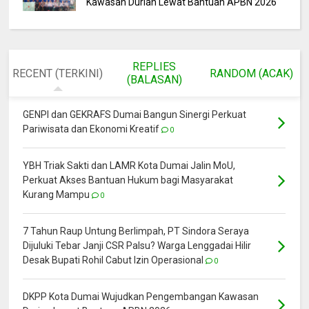
Kawasan Durian Lewat Bantuan APBN 2026
REPLIES
RECENT (TERKINI)
RANDOM (ACAK)
(BALASAN)
GENPI dan GEKRAFS Dumai Bangun Sinergi Perkuat
Pariwisata dan Ekonomi Kreatif
0
YBH Triak Sakti dan LAMR Kota Dumai Jalin MoU,
Perkuat Akses Bantuan Hukum bagi Masyarakat
Kurang Mampu
0
7 Tahun Raup Untung Berlimpah, PT Sindora Seraya
Dijuluki Tebar Janji CSR Palsu? Warga Lenggadai Hilir
Desak Bupati Rohil Cabut Izin Operasional
0
DKPP Kota Dumai Wujudkan Pengembangan Kawasan