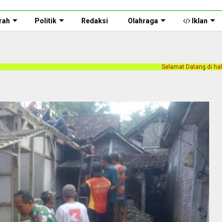
rah
Politik
Redaksi
Olahraga
Iklan
Selamat Datang di halaman web Persnusantara.co