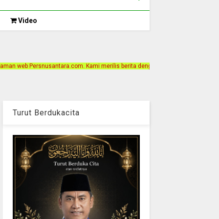
Video
m. Kami merilis berita dengan motto Akurat, Independen, Terpercaya. Alamat Ka
Turut Berdukacita