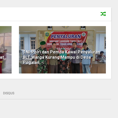
TNI-Polri dan Pemda Kawal Penyaluran
at
BLT Warga Kurang Mampu di Desa
Pogalan
DISQUS