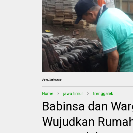
Foto/Istimewa
Home
jawa timur
trenggalek
Babinsa dan War
Wujudkan Rumah 