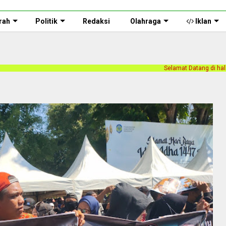
rah
Politik
Redaksi
Olahraga
Iklan
Selamat Datang di halaman web Persnusantara.com