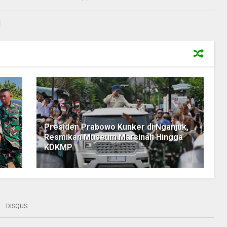
Presiden Prabowo Kunker di Nganjuk,
Resmikan Museum Marsinah Hingga
KDKMP
DISQUS