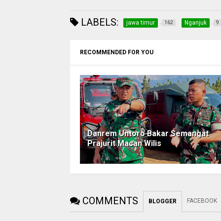
LABELS:
jawa timur
Nganjuk
162
9
RECOMMENDED FOR YOU
Danrem Untoro Bakar Semangat
Prajurit Macan Wilis
COMMENTS
FACEBOOK
BLOGGER