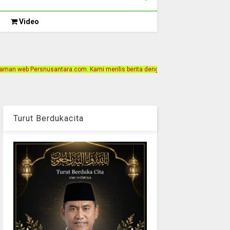
Video
. Kami merilis berita dengan motto Akurat, Independen, Terpercaya. Alamat Kan
Turut Berdukacita