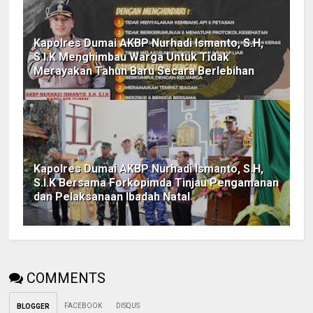
Kapolres Dumai AKBP Nurhadi Ismanto, S.H,
S.I.K Menghimbau Warga Untuk Tidak
Merayakan Tahun Baru Secara Berlebihan
Kapolres Dumai AKBP Nurhadi Ismanto, S.H,
S.I.K Bersama Forkopimda Tinjau Pengamanan
dan Pelaksanaan Ibadah Natal
COMMENTS
FACEBOOK
DISQUS
BLOGGER