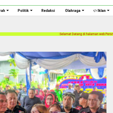
rah
Politik
Redaksi
Olahraga
Iklan
Selamat Datang di halaman web Persnusantara.com. Kami meri