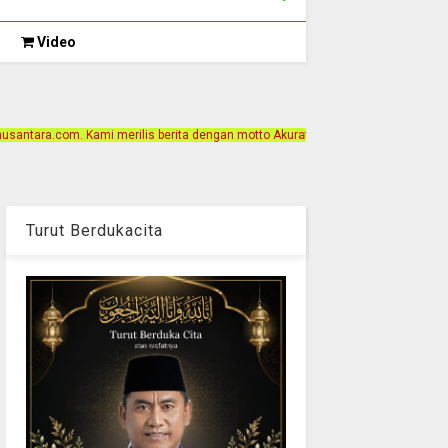
Video
lis berita dengan motto Akurat, Independen, Terpercaya. Alamat Kantor Jalan B
Turut Berdukacita