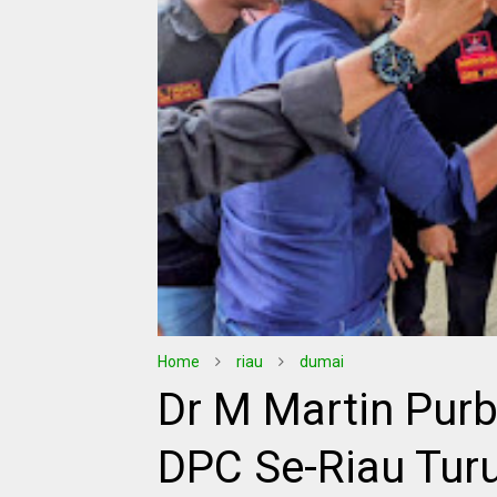
Home
riau
dumai
Dr M Martin Purb
DPC Se-Riau Turu