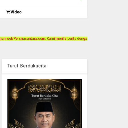
Video
. Kami merilis berita dengan motto Akurat, Independen, Terpercaya. Alamat Kan
Turut Berdukacita