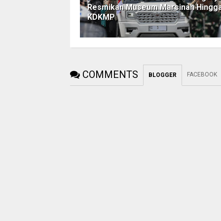
Resmikan Museum Marsinah Hingg
KDKMP
COMMENTS
FACEBOOK
BLOGGER