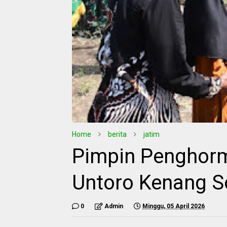
Home
berita
jatim
Pimpin Penghorm
Untoro Kenang S
0
Admin
Minggu, 05 April 2026