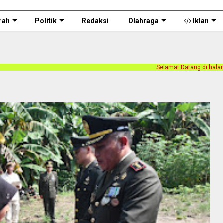
rah
Politik
Redaksi
Olahraga
Iklan
Selamat Datang di halaman web Persnusantara.com