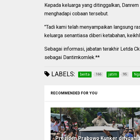
Kepada keluarga yang ditinggalkan, Danrem
menghadapi cobaan tersebut.
"Tadi kami telah menyampaikan langsung r
keluarga senantiasa diberi ketabahan, keikh
Sebagai informasi, jabatan terakhir Letda
sebagai Dantimkomlek.**
LABELS:
berita
jatim
Ng
166
95
RECOMMENDED FOR YOU
Presiden Prabowo Kunker di Nganju