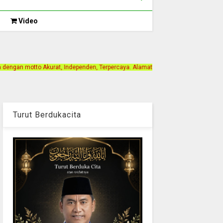
Video
Independen, Terpercaya. Alamat Kantor Jalan Bintan Gang Paris 1. Berlangganan
Turut Berdukacita