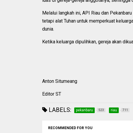
luas di gereja-gereja anggotanya, sehingga
Melalui langkah ini, API Riau dan Pekanbar
tetapi alat Tuhan untuk memperkuat keluar
dunia.
Ketika keluarga dipulihkan, gereja akan dik
Anton Situmeang
Editor ST
LABELS:
pekanbaru
riau
523
711
RECOMMENDED FOR YOU