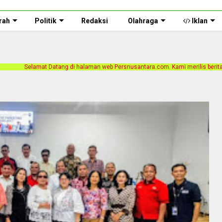
rah
Politik
Redaksi
Olahraga
Iklan
g di halaman web Persnusantara.com. Kami merilis berita dengan motto Akurat, 