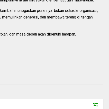
 dampaknya nyata dirasakan oleh jemaat dan masyarakat.
u kembali menegaskan perannya: bukan sekadar organisasi,
ga, memulihkan generasi, dan membawa terang di tengah
uatkan, dan masa depan akan dipenuhi harapan.