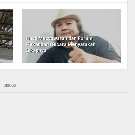
Hasil Musyawarah dan Forum
i
Pekanbaru Bicara Menyatakan
Sikapnya
DISQUS