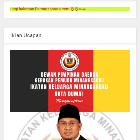
ntara.com.😊😊🙏🙏
Iklan Ucapan