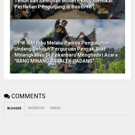
Tenun dan Sentuhan Modern yang Memikat
Perhatian Pengunjung di Booth 18
DPW IKM Riau Melalui Panitia Pengukuhan
Undang Seluruh Perguruan Pencak Silat
Minangkabau Di Pekanbaru Menghadiri Acara
"RANG MINANG BARALEK GADANG"
COMMENTS
FACEBOOK
DISQUS
BLOGGER