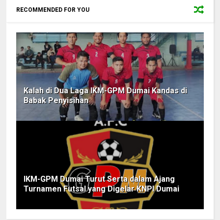
RECOMMENDED FOR YOU
Kalah di Dua Laga IKM-GPM Dumai Kandas di
Babak Penyisihan
IKM-GPM Dumai Turut Serta dalam Ajang
Turnamen Futsal yang Digelar KNPI Dumai