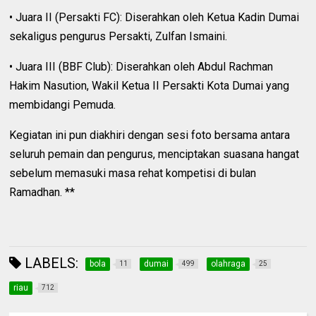
• Juara II (Persakti FC): Diserahkan oleh Ketua Kadin Dumai
sekaligus pengurus Persakti, Zulfan Ismaini.
• Juara III (BBF Club): Diserahkan oleh Abdul Rachman
Hakim Nasution, Wakil Ketua II Persakti Kota Dumai yang
membidangi Pemuda.
Kegiatan ini pun diakhiri dengan sesi foto bersama antara
seluruh pemain dan pengurus, menciptakan suasana hangat
sebelum memasuki masa rehat kompetisi di bulan
Ramadhan. **
LABELS:
bola
dumai
olahraga
11
499
25
riau
712