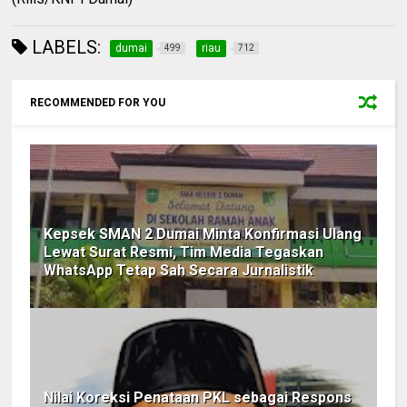
LABELS:
dumai
riau
499
712
RECOMMENDED FOR YOU
Kepsek SMAN 2 Dumai Minta Konfirmasi Ulang
Lewat Surat Resmi, Tim Media Tegaskan
WhatsApp Tetap Sah Secara Jurnalistik
Nilai Koreksi Penataan PKL sebagai Respons