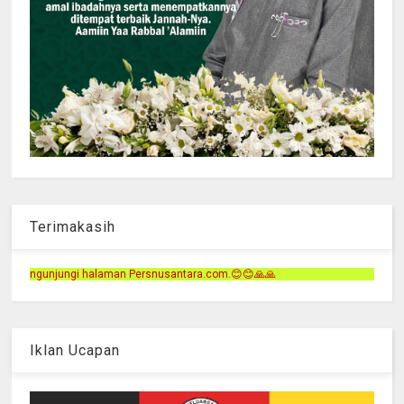
Terimakasih
ersnusantara.com.😊😊🙏🙏
Iklan Ucapan