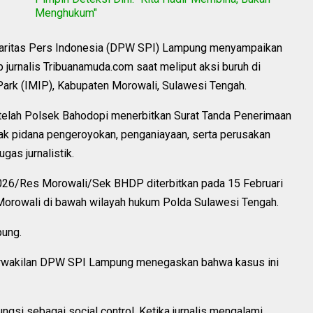
Menghukum"
aritas Pers Indonesia (DPW SPI) Lampung menyampaikan
 jurnalis Tribuanamuda.com saat meliput aksi buruh di
Park (IMIP), Kabupaten Morowali, Sulawesi Tengah.
telah Polsek Bahodopi menerbitkan Surat Tanda Penerimaan
dak pidana pengeroyokan, penganiayaan, serta perusakan
gas jurnalistik.
6/Res Morowali/Sek BHDP diterbitkan pada 15 Februari
 Morowali di bawah wilayah hukum Polda Sulawesi Tengah.
ung.
perwakilan DPW SPI Lampung menegaskan bahwa kasus ini
ungsi sebagai social control. Ketika jurnalis mengalami