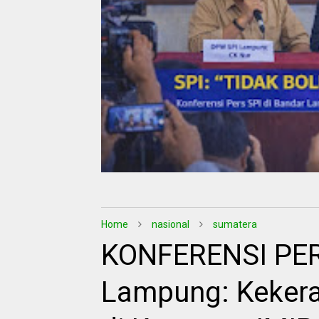
Home
nasional
sumatera
KONFERENSI PER
Lampung: Kekera