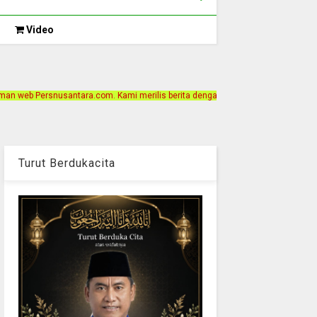
Video
com. Kami merilis berita dengan motto Akurat, Independen, Terpercaya. Alamat K
Turut Berdukacita