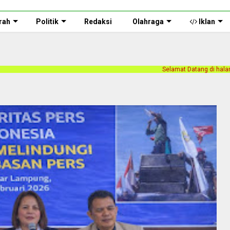
rah
Politik
Redaksi
Olahraga
Iklan
Selamat Datang di halaman web Persnusantara.