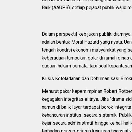
Baik (AAUPB), setiap pejabat publik wajib m
Dalam perspektif kebijakan publik, diamny
adalah bentuk Moral Hazard yang nyata. Uang
tengah kondisi ekonomi masyarakat yang se
keberadaan tumpukan dolar di rumah dinas ad
dugaan hukum semata, tapi soal kepantasan
Krisis Keteladanan dan Dehumanisasi Birok
Menurut pakar kepemimpinan Robert Rotberg,
kegagalan integritas elitnya. Jika "drama s
namun di balik layar terdapat borok integr
kehancuran institusi secara sistemik. Publik
kejar secara administratif hingga ke hal-ha
terhadap prinsip-prinsip kejujuran finansial