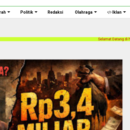
rah
Politik
Redaksi
Olahraga
Iklan
Selamat Datang di halaman web Persnusan