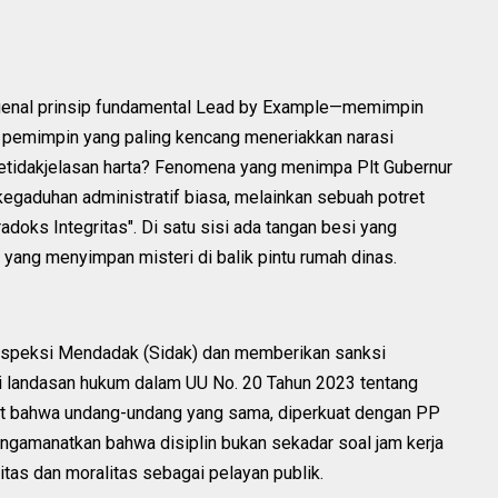
engenal prinsip fundamental Lead by Example—memimpin
ka pemimpin yang paling kencang meneriakkan narasi
 ketidakjelasan harta? Fenomena yang menimpa Plt Gubernur
u kegaduhan administratif biasa, melainkan sebuah potret
adoks Integritas". Di satu sisi ada tangan besi yang
 yang menyimpan misteri di balik pintu rumah dinas.
nspeksi Mendadak (Sidak) dan memberikan sanksi
 landasan hukum dalam UU No. 20 Tahun 2023 tentang
ngat bahwa undang-undang yang sama, diperkuat dengan PP
ngamanatkan bahwa disiplin bukan sekadar soal jam kerja
ritas dan moralitas sebagai pelayan publik.