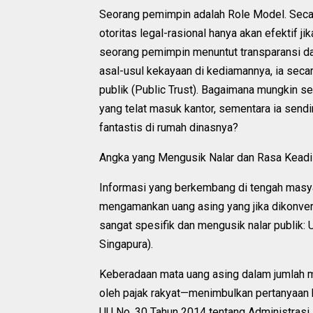
Seorang pemimpin adalah Role Model. Seca
otoritas legal-rasional hanya akan efektif j
seorang pemimpin menuntut transparansi d
asal-usul kekayaan di kediamannya, ia sec
publik (Public Trust). Bagaimana mungkin 
yang telat masuk kantor, sementara ia sendi
fantastis di rumah dinasnya?
Angka yang Mengusik Nalar dan Rasa Keadi
Informasi yang berkembang di tengah masy
mengamankan uang asing yang jika dikonversi 
sangat spesifik dan mengusik nalar publik:
Singapura).
Keberadaan mata uang asing dalam jumlah ma
oleh pajak rakyat—menimbulkan pertanyaan 
UU No. 30 Tahun 2014 tentang Administras