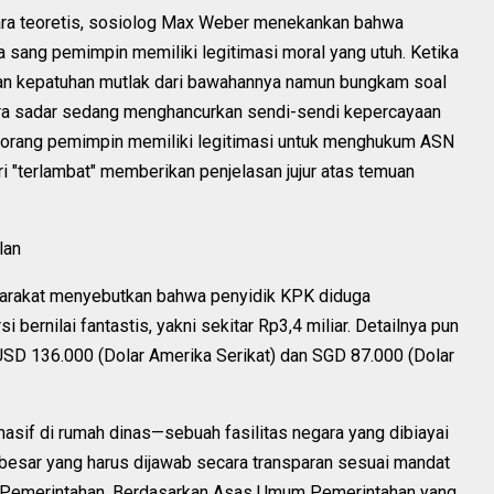
ra teoretis, sosiolog Max Weber menekankan bahwa
ika sang pemimpin memiliki legitimasi moral yang utuh. Ketika
an kepatuhan mutlak dari bawahannya namun bungkam soal
ara sadar sedang menghancurkan sendi-sendi kepercayaan
seorang pemimpin memiliki legitimasi untuk menghukum ASN
ri "terlambat" memberikan penjelasan jujur atas temuan
lan
arakat menyebutkan bahwa penyidik KPK diduga
bernilai fantastis, yakni sekitar Rp3,4 miliar. Detailnya pun
 USD 136.000 (Dolar Amerika Serikat) dan SGD 87.000 (Dolar
sif di rumah dinas—sebuah fasilitas negara yang dibiayai
besar yang harus dijawab secara transparan sesuai mandat
i Pemerintahan. Berdasarkan Asas Umum Pemerintahan yang