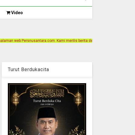
Video
tara.com. Kami merilis berita dengan motto Akurat, Independen, Terpercaya. Al
Turut Berdukacita