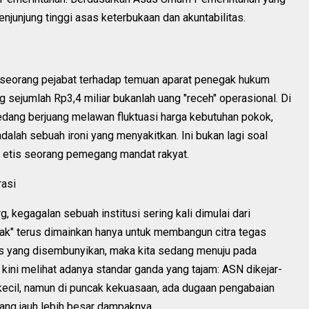
enjunjung tinggi asas keterbukaan dan akuntabilitas.
a seorang pejabat terhadap temuan aparat penegak hukum
 sejumlah Rp3,4 miliar bukanlah uang "receh" operasional. Di
dang berjuang melawan fluktuasi harga kebutuhan pokok,
alah sebuah ironi yang menyakitkan. Ini bukan lagi soal
 etis seorang pemegang mandat rakyat.
rasi
 kegagalan sebuah institusi sering kali dimulai dari
idak" terus dimainkan hanya untuk membangun citra tegas
itas yang disembunyikan, maka kita sedang menuju pada
 kini melihat adanya standar ganda yang tajam: ASN dikejar-
l kecil, namun di puncak kekuasaan, ada dugaan pengabaian
 yang jauh lebih besar dampaknya.