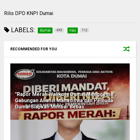
Rilis DPD KNPI Dumai
LABELS:
dumai
riau
499
712
RECOMMENDED FOR YOU
"Rapor Merah Walikota Dumai Menggema",
Gabungan Aliansi Mahasiswa dan Pemuda
Dumai Siapkan Mimbar Bebas