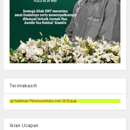
Terimakasih
ra.com.😊😊🙏🙏
Iklan Ucapan