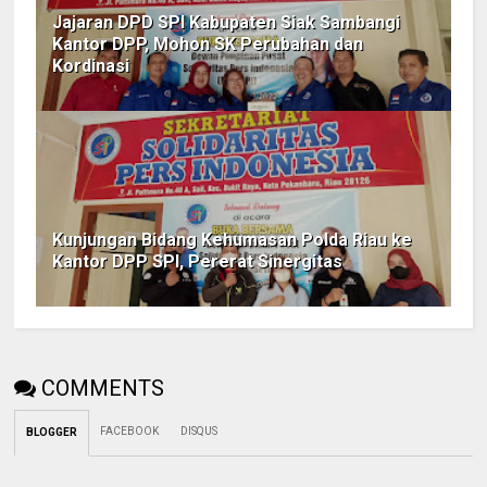
Jajaran DPD SPI Kabupaten Siak Sambangi
Kantor DPP, Mohon SK Perubahan dan
Kordinasi
Kunjungan Bidang Kehumasan Polda Riau ke
Kantor DPP SPI, Pererat Sinergitas
COMMENTS
FACEBOOK
DISQUS
BLOGGER