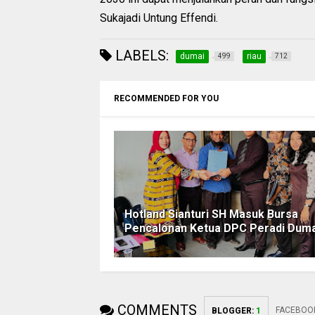
Sukajadi Untung Effendi.
LABELS:
dumai
riau
499
712
RECOMMENDED FOR YOU
Hotland Sianturi SH Masuk Bursa
Pencalonan Ketua DPC Peradi Duma
COMMENTS
FACEBOO
BLOGGER
:
1