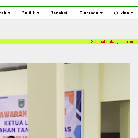
rah
Politik
Redaksi
Olahraga
Iklan
Selamat Datang di halaman web Persnusantara.com. K