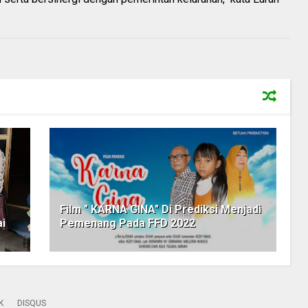
Film " KARNA GINA" Di Prediksi Menjadi
i
Pemenang Pada FFD 2022
K
DISQUS