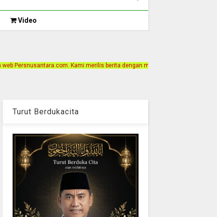
Video
ami merilis berita dengan motto Akurat, Independen, Terpercaya. Alamat Kantor
Turut Berdukacita