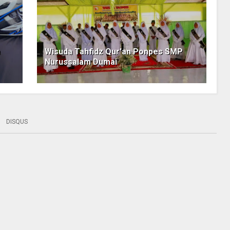
a
Wisuda Tahfidz Qur'an Ponpes SMP
Nurussalam Dumai
DISQUS