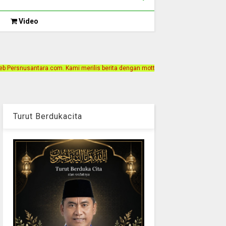
Video
i merilis berita dengan motto Akurat, Independen, Terpercaya. Alamat Kantor Ja
Turut Berdukacita