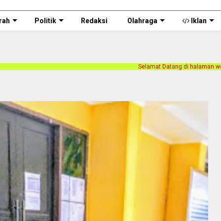
rah
Politik
Redaksi
Olahraga
Iklan
Selamat Datang di halaman web Persnusantara.com. Kam