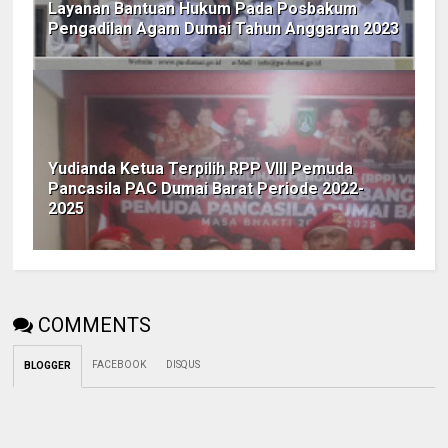
Layanan Bantuan Hukum Pada Posbakum
Pengadilan Agam Dumai Tahun Anggaran 2023
Yudianda Ketua Terpilih RPP Vlll Pemuda
Pancasila PAC Dumai Barat Periode 2022-
2025
COMMENTS
FACEBOOK
DISQUS
BLOGGER