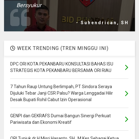
Bersyukur
- Suhendrican, SH
WEEK TRENDING (TREN MINGGU INI)
DPC ORI KOTA PEKANBARU KONSULTASI BAHAS ISU
STRATEGIS KOTA PEKANBARU BERSAMA ORI RIAU
7 Tahun Raup Untung Berlimpah, PT Sindora Seraya
Dijuluki Tebar Janji CSR Palsu? Warga Lenggadai Hilir
Desak Bupati Rohil Cabut Izin Operasional
GENPI dan GEKRAFS Dumai Bangun Sinergi Perkuat
Pariwisata dan Ekonomi Kreatif
ORI Tunjuk dr H Misri Hasanto, SH., M.Kes Sebagai Ketua