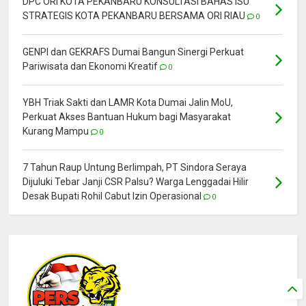
DPC ORI KOTA PEKANBARU KONSULTASI BAHAS ISU
STRATEGIS KOTA PEKANBARU BERSAMA ORI RIAU
0
GENPI dan GEKRAFS Dumai Bangun Sinergi Perkuat
Pariwisata dan Ekonomi Kreatif
0
YBH Triak Sakti dan LAMR Kota Dumai Jalin MoU,
Perkuat Akses Bantuan Hukum bagi Masyarakat
Kurang Mampu
0
7 Tahun Raup Untung Berlimpah, PT Sindora Seraya
Dijuluki Tebar Janji CSR Palsu? Warga Lenggadai Hilir
Desak Bupati Rohil Cabut Izin Operasional
0