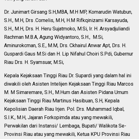
Dr. Junimart Girsang S.H,MBA, M.H MP, Komarudin Watubun,
S.H., M.H, Drs .Cornelis, M.H, H.M Rifkqinizami Karsayuda,
S.H., M.H, Drs. H. Heru Sujatmoko, M.Si, Ir. H. Arsyadjuliandi
Rachman M.B.A, Agung Widyantoro, S.H., M.Si,
Aminurokcman, S.E., M.M, Drs. Ckhairul Anwar Apt, Drs. H.
Guspardi Gaus M.Si dan H. Lip Nifahul Choiri S.Pdi, Gubernur
Riau Drs. H. Syamsuar, M.Si,
Kepala Kejaksaan Tinggi Riau Dr. Supardi yang dalam hal ini
diwakili oleh Asisten Intelijen Kejaksaan Tinggi Riau Marcos
M. M Simaremare, S.H., M.Hum dan Asisten Pidana Umum
Kejaksaan Tinggi Riau Martinus Hasibuan, S.H, Kepala
Kepolisian Daerah Riau Irjen. Pol. Drs. Muhammad Iqbal,
S.I.K., M.H, Jajaran Forkopimda atau yang mewakili,
Perwakilan dari Instansi/ Lembaga, Bupati/ Walikota Se-
Provinsi Riau atau yang mewakili, Ketua KPU Provinsi Riau