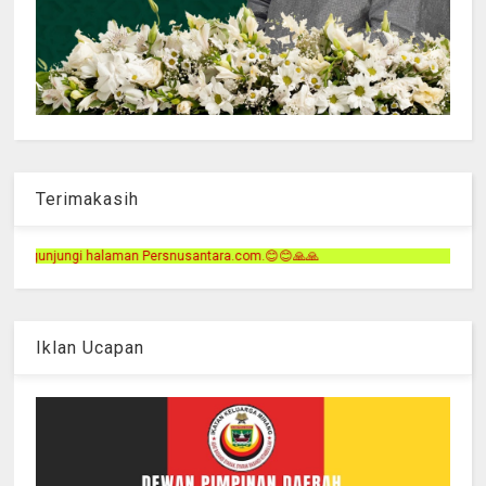
Terimakasih
usantara.com.😊😊🙏🙏
Iklan Ucapan