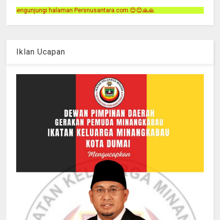
Persnusantara.com.😊😊🙏🙏
Iklan Ucapan