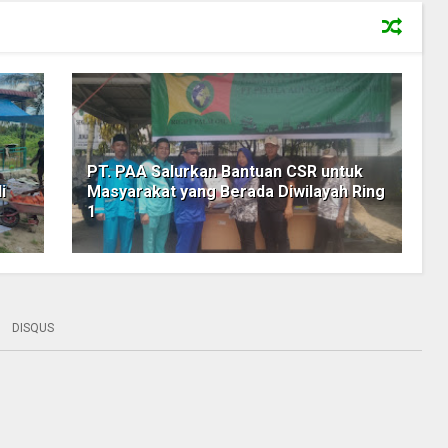
PT. PAA Salurkan Bantuan CSR untuk
i
Masyarakat yang Berada Diwilayah Ring
1
DISQUS