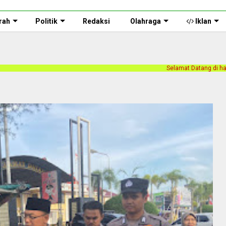
rah
Politik
Redaksi
Olahraga
Iklan
Selamat Datang di halaman web Persnusantara.c