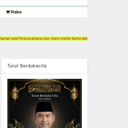
Video
om. Kami merilis berita dengan motto Akurat, Independen, Terpercaya. Alamat K
Turut Berdukacita