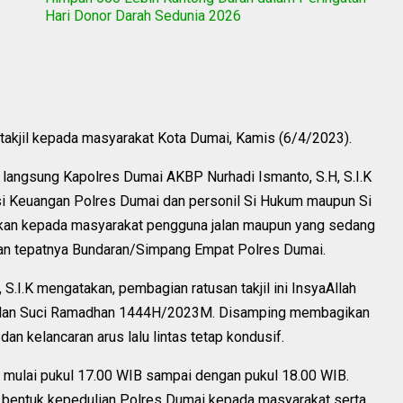
Hari Donor Darah Sedunia 2026
akjil kepada masyarakat Kota Dumai, Kamis (6/4/2023).
n langsung Kapolres Dumai AKBP Nurhadi Ismanto, S.H, S.I.K
i Keuangan Polres Dumai dan personil Si Hukum maupun Si
erikan kepada masyarakat pengguna jalan maupun yang sedang
rman tepatnya Bundaran/Simpang Empat Polres Dumai.
.I.K mengatakan, pembagian ratusan takjil ini InsyaAllah
 Bulan Suci Ramadhan 1444H/2023M. Disamping membagikan
 dan kelancaran arus lalu lintas tetap kondusif.
ai mulai pukul 17.00 WIB sampai dengan pukul 18.00 WIB.
tu bentuk kepedulian Polres Dumai kepada masyarakat serta