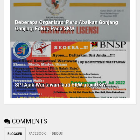
Beberapa Organisasi Pers Abaikan Gonjang
Ganjing, Fokus Pada SKW
SPI Ajak Wartawan Ikuti SKW atau UKW
COMMENTS
FACEBOOK
DISQUS
BLOGGER