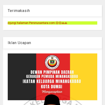
Terimakasih
ntara.com.😊😊🙏🙏
Iklan Ucapan