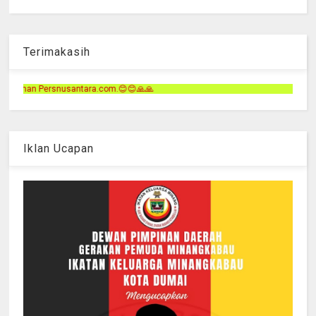
Terimakasih
m.😊😊🙏🙏
Iklan Ucapan