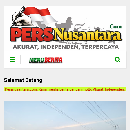
Selamat Datang
erilis berita dengan motto Akurat, Independen, Terpercaya. Alamat Kantor Jala