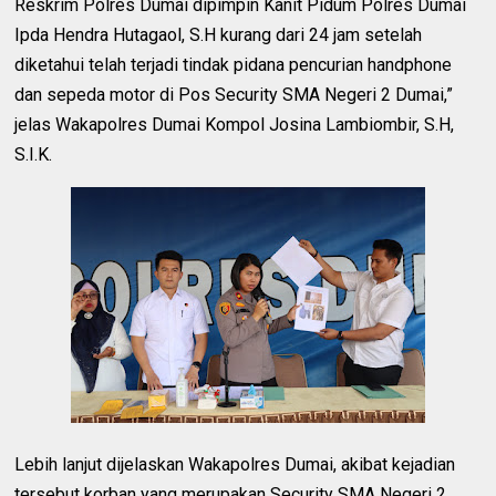
Reskrim Polres Dumai dipimpin Kanit Pidum Polres Dumai
Ipda Hendra Hutagaol, S.H kurang dari 24 jam setelah
diketahui telah terjadi tindak pidana pencurian handphone
dan sepeda motor di Pos Security SMA Negeri 2 Dumai,”
jelas Wakapolres Dumai Kompol Josina Lambiombir, S.H,
S.I.K.
Lebih lanjut dijelaskan Wakapolres Dumai, akibat kejadian
tersebut korban yang merupakan Security SMA Negeri 2