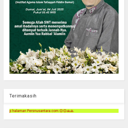
Terimakasih
ra.com.😊😊🙏🙏