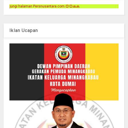
antara.com.😊😊🙏🙏
Iklan Ucapan